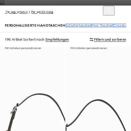
Werbegeschenke
Personalisierung
PERSONALISIERTE HANDTASCHEN
Schultertaschen
Mini-Taschen
Crossbody
198 Artikel
Sortiert nach
Empfehlungen
Filtern und sortieren
Mit Initialen personalisieren
Mit Initialen personalisieren