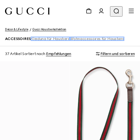
Décor & Lifestyle
Gucci Haustierkollektion
ACCESSOIRES
Kleidung für Haustiere​
Wohnaccessoires für Haustiere
37 Artikel
Sortiert nach
Empfehlungen
Filtern und sortieren