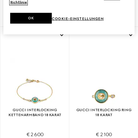
Richtlinie
.
18 KARAT
OK
€ 3.100
€ 2.950
COOKIE-EINSTELLUNGEN
GUCCI INTERLOCKING
GUCCI INTERLOCKING RING
KETTENARMBAND 18 KARAT
18 KARAT
€ 2.600
€ 2.100