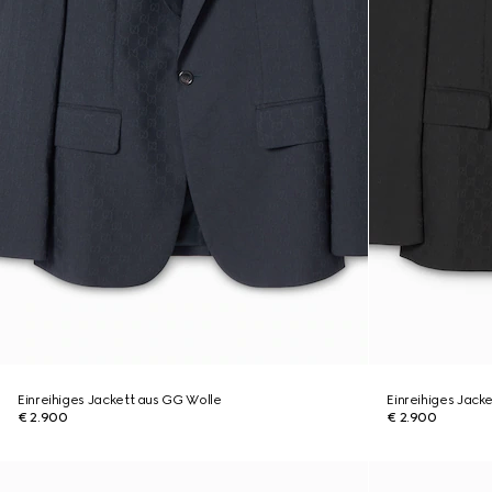
Einreihiges Jackett aus GG Wolle
Einreihiges Jack
€ 2.900
€ 2.900