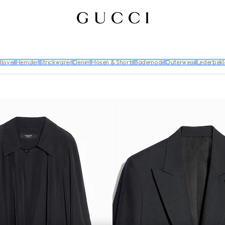
llover
Hemden
Strickwaren
Denim
Hosen & Shorts
Bademode
Outerwear
Lederbekl