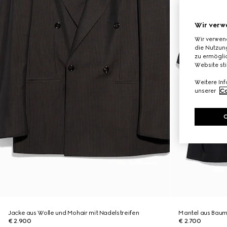
Wir verw
Wir verwen
die Nutzung
zu ermöglic
Website st
Weitere In
unserer
Co
Jacke aus Wolle und Mohair mit Nadelstreifen
Mantel aus Baumw
€ 2.900
€ 2.700