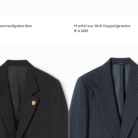
Baumwollgabardine
Mantel aus Woll-Doppelgewebe
€ 4.300