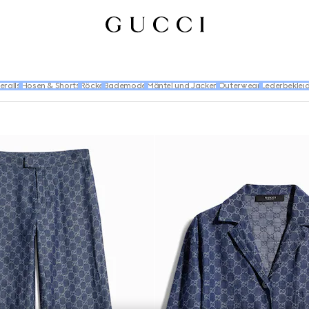
eralls
Hosen & Shorts
Röcke
Bademode
Mäntel und Jacken
Outerwear
Lederbeklei