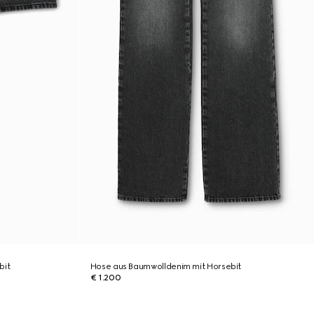
bit
Hose aus Baumwolldenim mit Horsebit
€ 1.200