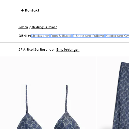
Kontakt
Damen
Kleidung für Damen
DENIM
Strickwaren
Tops & Blusen​
T-Shirts und Pullover
Kleider und Ov
27 Artikel
Sortiert nach
Empfehlungen