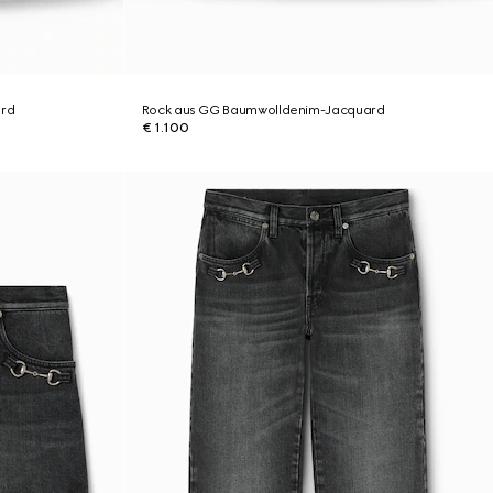
ard
Rock aus GG Baumwolldenim-Jacquard
€ 1.100