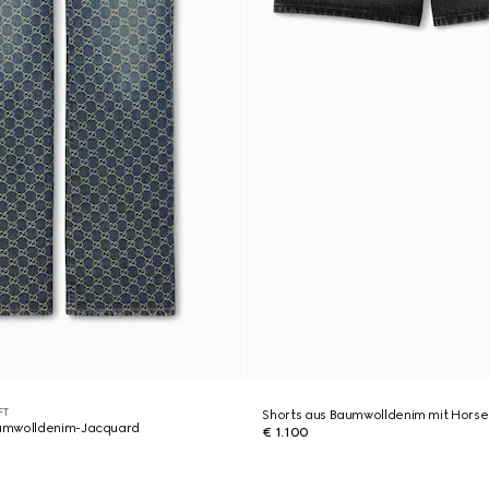
FT
Shorts aus Baumwolldenim mit Horse
umwolldenim-Jacquard
€ 1.100