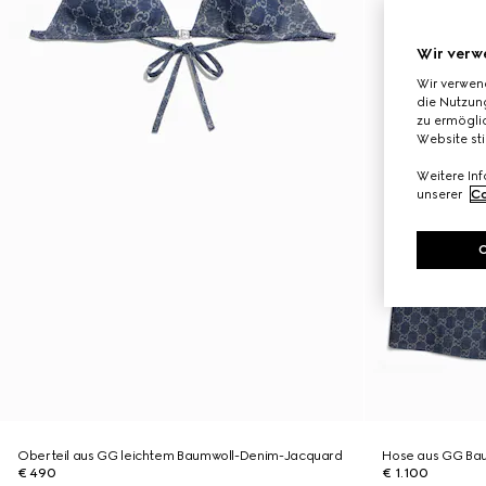
Wir verw
Wir verwen
die Nutzung
zu ermöglic
Website st
Weitere In
unserer
Co
Oberteil aus GG leichtem Baumwoll-Denim-Jacquard
Hose aus GG Ba
€ 490
€ 1.100