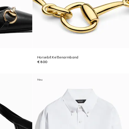
Horsebit Kettenarmband
€ 800
Neu