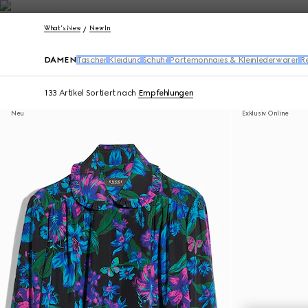
Kontakt
What's New
New In
DAMEN
Taschen
Kleidung
Schuhe
Portemonnaies & Kleinlederwaren
R
133 Artikel
Sortiert nach
Empfehlungen
Neu
Exklusiv Online