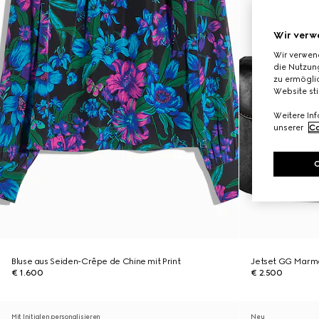
Wir verw
Wir verwen
die Nutzung
zu ermöglic
Website st
Weitere In
unserer
Co
Bluse aus Seiden-Crêpe de Chine mit Print
Jetset GG Marmo
€ 1.600
€ 2.500
Mit Initialen personalisieren
Neu