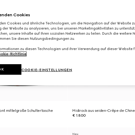
enden Cookies
den Cookies und ähnliche Technologien, um die Navigation auf der Website zu
 der Website zu analysieren, uns bei unseren Marketingaktivitäten zu unterstü
hen, unsere Inhalte auf Ihren sozialen Netzwerken zu teilen. Durch die weitere 
immen Sie diesen Nutzungsbedingungen zu.
formationen zu diesen Technologien und ihrer Verwendung auf dieser Website fi
okie-Richtlinie
.
OK
COOKIE-EINSTELLUNGEN
nt mittelgroße Schultertasche
Midirock aus seiden-Crêpe de Chine 
€ 1.800
Neu