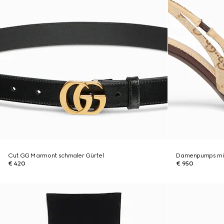
Cut GG Marmont schmaler Gürtel
Damenpumps mit
€ 420
€ 950