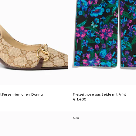
 Fersenriemchen 'Donna'
Freizeithose aus Seide mit Print
€ 1.400
Neu