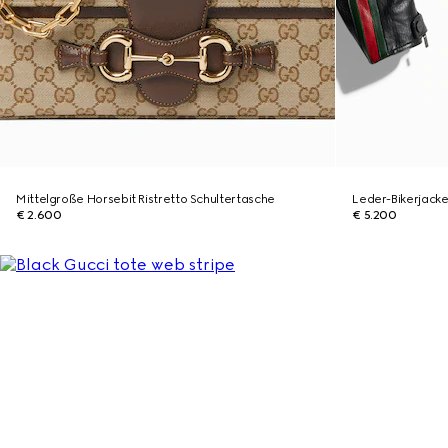
Mittelgroße Horsebit Ristretto Schultertasche
Leder-Bikerjack
€ 2.600
€ 5.200