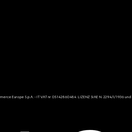
mmerce Europe S.p.A. - IT VAT nr 05142860484. LIZENZ SIAE N. 2294/I/1936 und