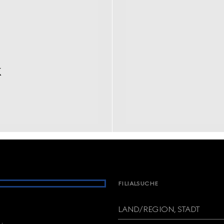
k
FILIALSUCHE
LAND/REGION, STADT