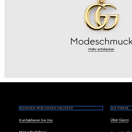
Modeschmuc
Mehr entdecken
Footer
KÖNNEN WIR IHNEN HELFEN?
DIE FIRMA
Über Gucci
Kontaktieren Sie Uns