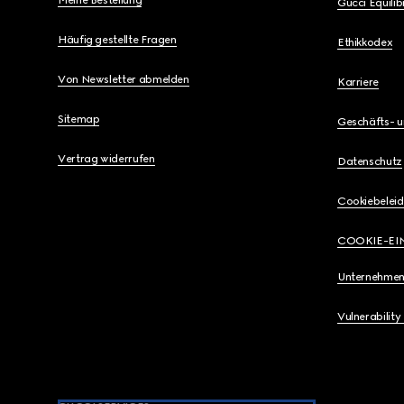
Meine Bestellung
Gucci Equili
Häufig gestellte Fragen
Ethikkodex
Von Newsletter abmelden
Karriere
Sitemap
Geschäfts- 
Vertrag widerrufen
Datenschutz
Cookiebeleid
COOKIE-EI
Unternehmen
Vulnerability