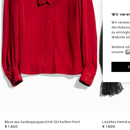
Wir verw
Wir verwen
die Nutzung
zu ermöglic
Website st
Weitere In
unserer
Co
Bluse aus Seidenjacquard mit GG Ketten-Print
Leichtes Hemd a
€ 1.600
€ 1.800