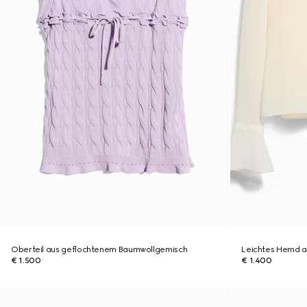
Oberteil aus geflochtenem Baumwollgemisch
Leichtes Hemd a
€ 1.500
€ 1.400