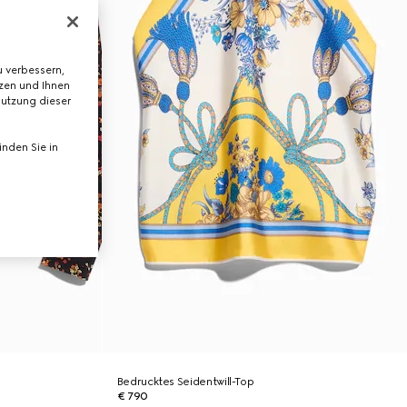
 verbessern,
tzen und Ihnen
Nutzung dieser
nden Sie in
Bedrucktes Seidentwill-Top
€ 790