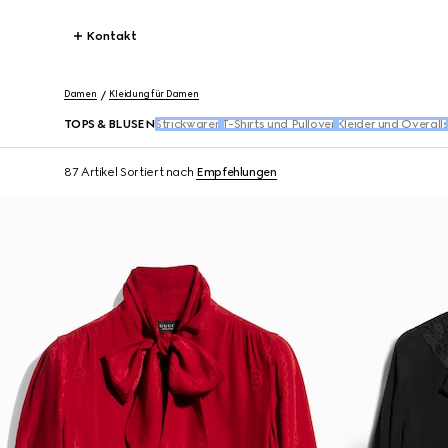
Kontakt
Damen
Kleidung für Damen
TOPS & BLUSEN​
Strickwaren
T-Shirts und Pullover
Kleider und Overall
87 Artikel
Sortiert nach
Empfehlungen