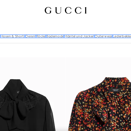
s
Hosen & Shorts
Denim
Röcke
Bademode
Mäntel und Jacken
Outerwear
Lederbekle