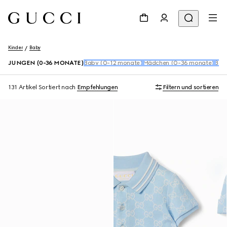
Kinder
Baby
JUNGEN (0-36 MONATE)
Baby (0-12 monate)
Mädchen (0-36 monate)
Baby
131 Artikel
Sortiert nach
Empfehlungen
Filtern und sortieren