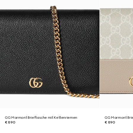
GG Marmont Brieftasche mit Kettenriemen
GG Marmont Brie
€ 890
€ 890