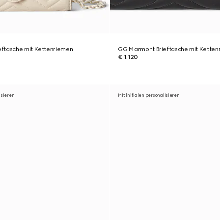
ftasche mit Kettenriemen
GG Marmont Brieftasche mit Ketten
€ 1.120
isieren
Mit Initialen personalisieren