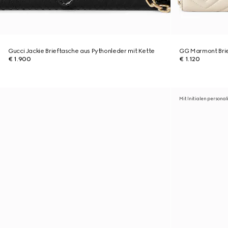
Gucci Jackie Brieftasche aus Pythonleder mit Kette
GG Marmont Brie
€ 1.900
€ 1.120
Mit Initialen personal