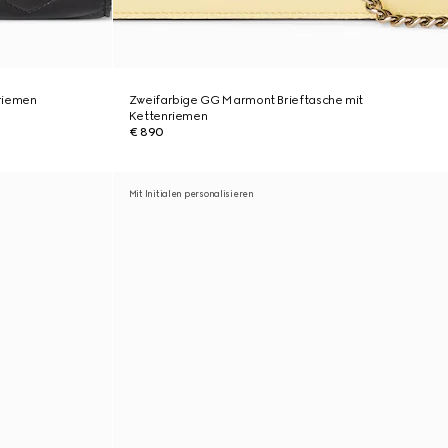
riemen
Zweifarbige GG Marmont Brieftasche mit
Kettenriemen
€ 890
Mit Initialen personalisieren