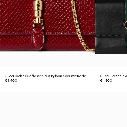
Gucci Jackie Brieftasche aus Pythonleder mit Kette
Gucci Horsebit 
€ 1.900
€ 1.500