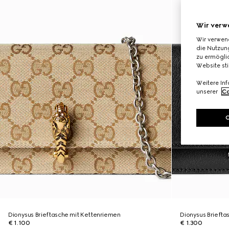
Wir verw
Wir verwen
die Nutzung
zu ermöglic
Website st
Weitere In
unserer
Co
Dionysus Brieftasche mit Kettenriemen
Dionysus Briefta
€ 1.100
€ 1.300