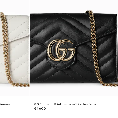
riemen
GG Marmont Brieftasche mit Kettenriemen
€ 1.600