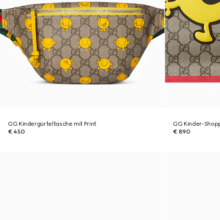
GG Kindergürteltasche mit Print
GG Kinder-Shoppe
€ 450
€ 890