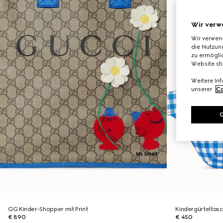
Wir verw
Wir verwen
die Nutzung
zu ermöglic
Website st
Weitere In
unserer
Co
GG Kinder-Shopper mit Print
Kindergürteltasc
€ 890
€ 450