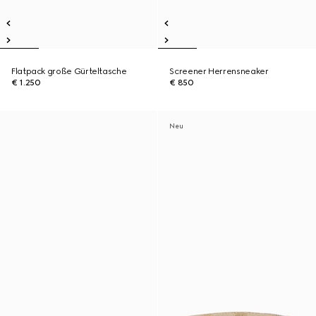
Flatpack große Gürteltasche
Screener Herrensneaker
€ 1.250
€ 850
Neu