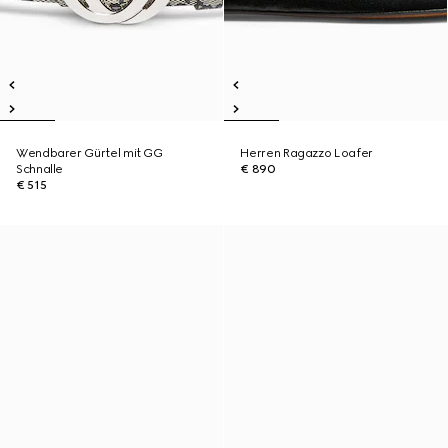
Wendbarer Gürtel mit GG
Herren Ragazzo Loafer
Schnalle
€ 890
€ 515