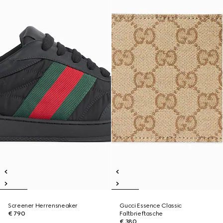
Screener Herrensneaker
Gucci Essence Classic
€ 790
Faltbrieftasche
€ 380