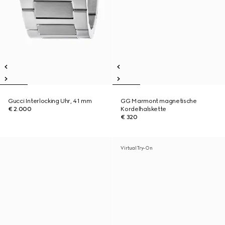
Gucci Interlocking Uhr, 41 mm
GG Marmont magnetische
€ 2.000
Kordelhalskette
€ 320
Virtual Try-On