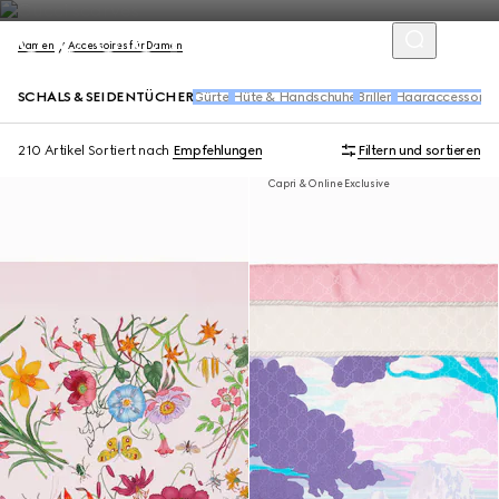
Damen
Accessoires für Damen
SCHALS & SEIDENTÜCHER
Gürtel
Hüte & Handschuhe
Brillen
Haaraccessoire
210 Artikel
Sortiert nach
Empfehlungen
Filtern und sortieren
Capri & Online Exclusive