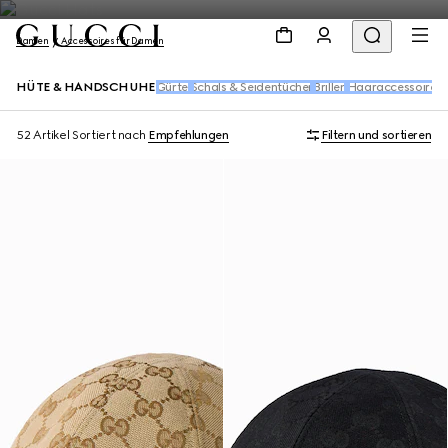
Damen
Accessoires für Damen
HÜTE & HANDSCHUHE
Gürtel
Schals & Seidentücher
Brillen
Haaraccessoires
52 Artikel
Sortiert nach
Empfehlungen
Filtern und sortieren