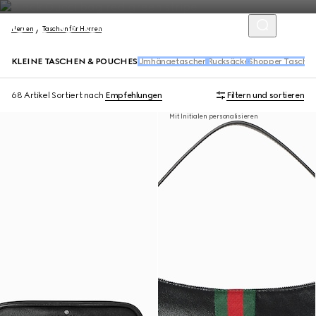
Herren
Taschen für Herren
KLEINE TASCHEN & POUCHES
Umhängetaschen
Rucksäcke
Shopper Tasche
68 Artikel
Sortiert nach
Empfehlungen
Filtern und sortieren
Mit Initialen personalisieren