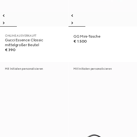
ONLINE AUSVERKAUFT
GG Mini-Tasche
Gucci Essence Classic
€ 1.500
mittelgroßer Beutel
€ 390
Mit Initialen personalisieren
Mit Initialen personalisieren