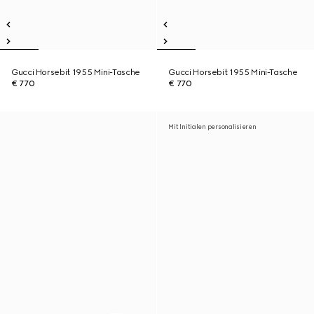
Gucci Horsebit 1955 Mini-Tasche
Gucci Horsebit 1955 Mini-Tasche
€ 770
€ 770
Mit Initialen personalisieren