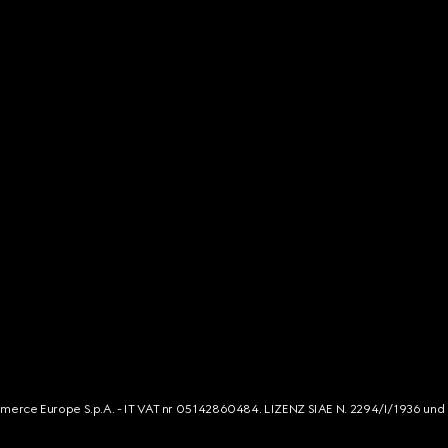
mmerce Europe S.p.A. - IT VAT nr 05142860484. LIZENZ SIAE N. 2294/I/1936 und