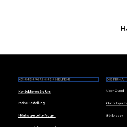
H
Footer
KÖNNEN WIR IHNEN HELFEN?
DIE FIRMA
Über Gucci
Kontaktieren Sie Uns
Meine Bestellung
Gucci Equili
Häufig gestellte Fragen
Ethikkodex