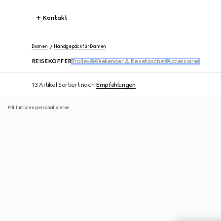
Kontakt
Damen
Handgepäck für Damen
REISEKOFFER
Trolleys
Weekender & Reisetaschen
Accessoires
13 Artikel
Sortiert nach
Empfehlungen
Mit Initialen personalisieren