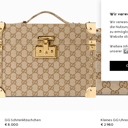
Wir verw
Wir verwen
die Nutzung
zu ermöglic
Website st
Weitere In
unserer
Co
GG Schminktäschchen
Kleines GG Uhre
€ 8.000
€ 2.980