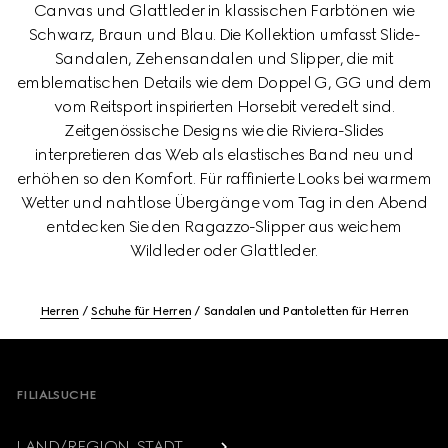
Canvas und Glattleder in klassischen Farbtönen wie
Schwarz, Braun und Blau. Die Kollektion umfasst Slide-
Sandalen, Zehensandalen und Slipper, die mit
emblematischen Details wie dem Doppel G, GG und dem
vom Reitsport inspirierten Horsebit veredelt sind.
Zeitgenössische Designs wie die Riviera-Slides
interpretieren das Web als elastisches Band neu und
erhöhen so den Komfort. Für raffinierte Looks bei warmem
Wetter und nahtlose Übergänge vom Tag in den Abend
entdecken Sie den Ragazzo-Slipper aus weichem
Wildleder oder Glattleder.
Herren
Schuhe für Herren
Sandalen und Pantoletten für Herren
Footer
FILIALSUCHE
LAND/REGION, STADT