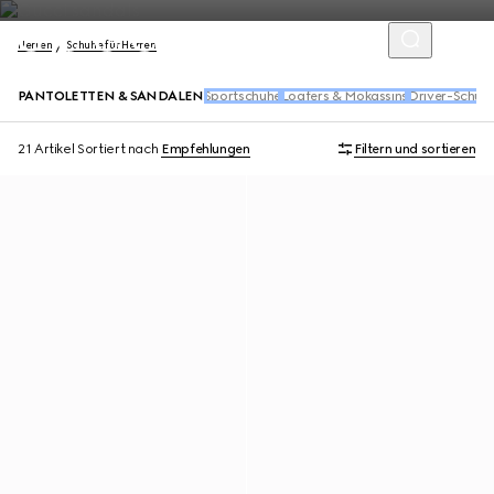
Herren
Schuhe für Herren
PANTOLETTEN & SANDALEN
Sportschuhe
Loafers & Mokassins
Driver-Schuh
21 Artikel
Sortiert nach
Empfehlungen
Filtern und sortieren