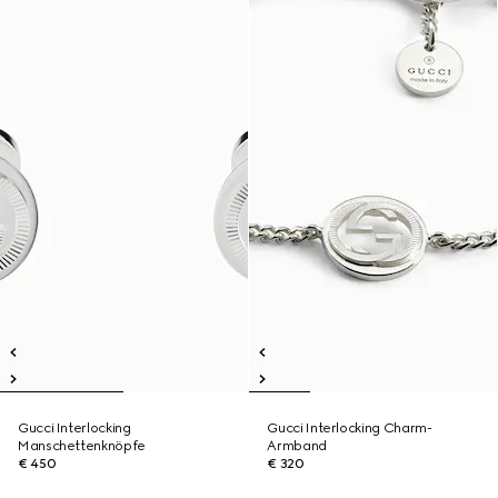
Gucci Interlocking
Gucci Interlocking Charm-
Manschettenknöpfe
Armband
€ 450
€ 320