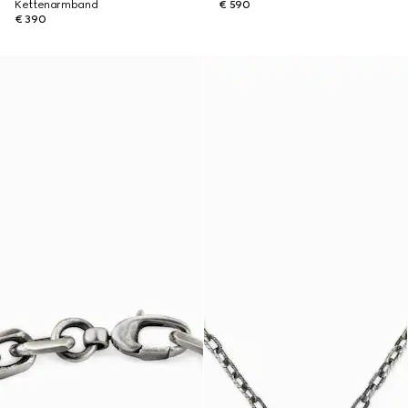
Kettenarmband
€ 590
€ 390