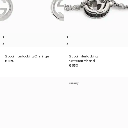
Gucci Interlocking Ohrringe
Gucci Interlocking
€ 390
Kettenarmband
€ 550
Runway