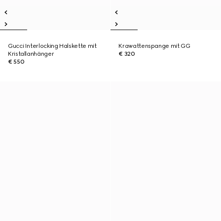
Gucci Interlocking Halskette mit
Krawattenspange mit GG
Kristallanhänger
€ 320
€ 550