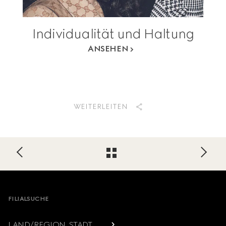
Individualität und Haltung
ANSEHEN
WEITERLEITEN
Footer
FILIALSUCHE
LAND/REGION, STADT