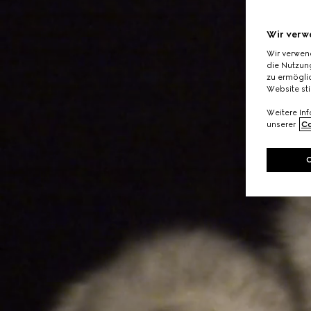
Wir verw
Wir verwen
die Nutzung
zu ermöglic
Website st
Weitere In
unserer
Co