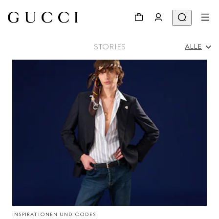
STORIES
ALLE
Alle
Werbekampagnen
Persönlichkeiten & Events
Modenschau
INSPIRATIONEN UND CODES