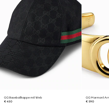
GG Baseballkappe mit Web
GG Marmont Ar
€ 450
€ 590