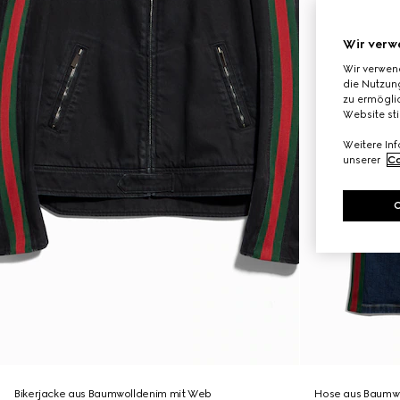
Wir verw
Wir verwen
die Nutzung
zu ermöglic
Website st
Weitere In
unserer
Co
Bikerjacke aus Baumwolldenim mit Web
Hose aus Baumw