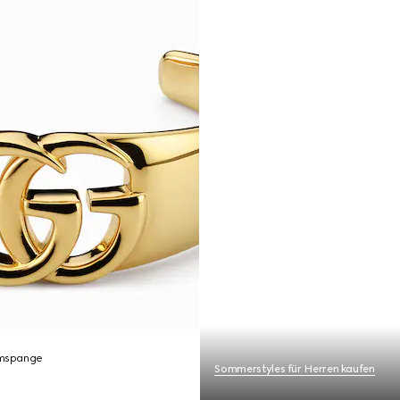
mspange
Sommerstyles für Herren kaufen