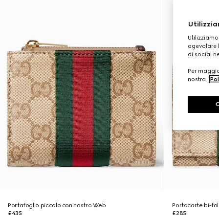
Utilizzia
Utilizziamo
agevolare l
di social n
Per maggior
nostra
Pol
Portafoglio piccolo con nastro Web
Portacarte bi-f
£435
£285