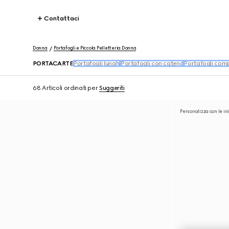
Contattaci
Donna
Portafogli e Piccola Pelletteria Donna
PORTACARTE
Portafogli lunghi
Portafogli con catena
Portafogli comp
68 Articoli
ordinati per
Suggeriti
Personalizza con le ini