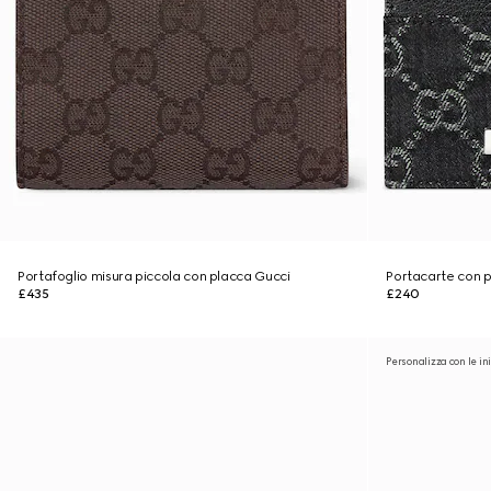
Portafoglio misura piccola con placca Gucci
Portacarte con 
£435
£240
Personalizza con le ini