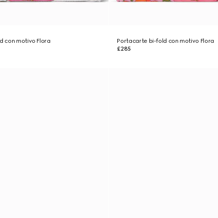
ld con motivo Flora
Portacarte bi-fold con motivo Flora
£285