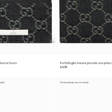
placca Gucci
Portafoglio misura piccola con plac
£435
ziali
Personalizza con le iniziali