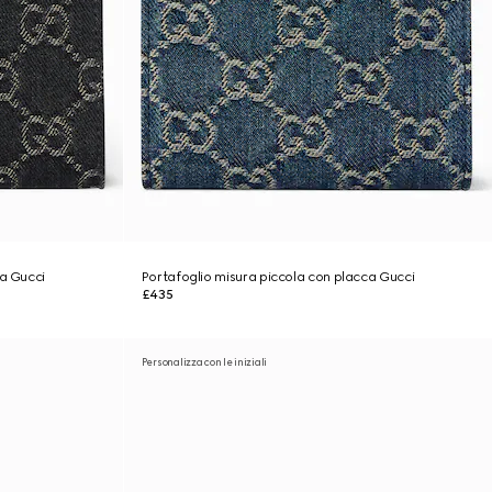
ca Gucci
Portafoglio misura piccola con placca Gucci
£435
Personalizza con le iniziali