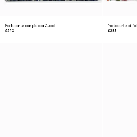
Portacarte con placca Gucci
Portacarte bi-fo
£240
£285