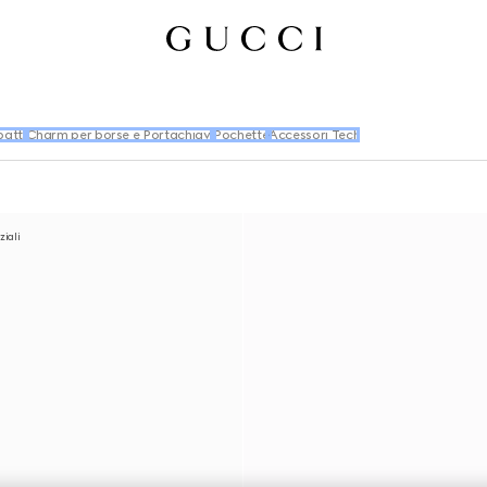
atti
Charm per borse e Portachiavi
Pochette
Accessori Tech
ziali