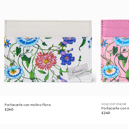
SOLD OUT ONLINE
Portacarte con motivo Flora
Portacarte con m
£240
£240