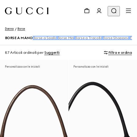
Donna
Borse
BORSE A MANO
Borse a Spalla
Borse Mini
Borse a Tracolla
Borse Shopping
Zain
87 Articoli
ordinati per
Suggeriti
Filtra e ordina
Personalizza con le iniziali
Personalizza con le iniziali