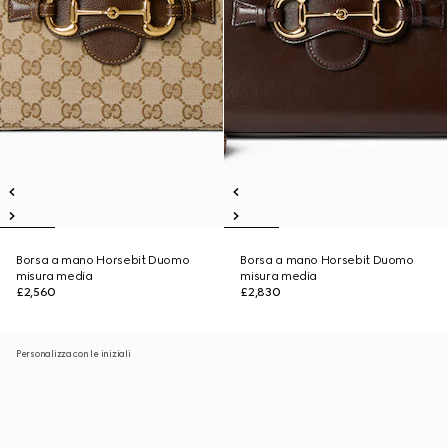
Borsa a mano Horsebit Duomo
Borsa a mano Horsebit Duomo
misura media
misura media
£2,560
£2,830
Personalizza con le iniziali