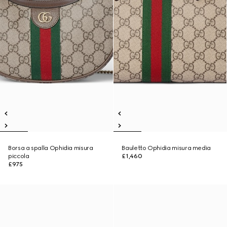
Borsa a spalla Ophidia misura
Bauletto Ophidia misura media
piccola
£1,460
£975