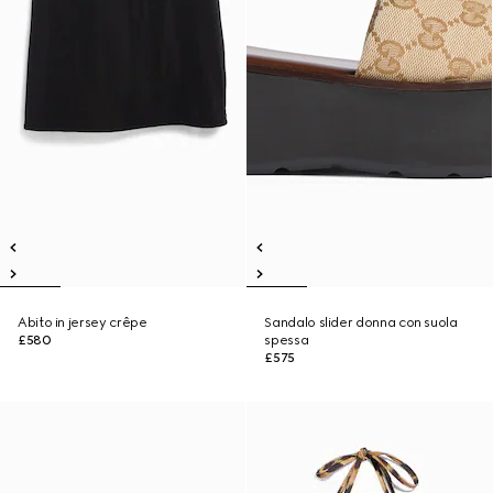
Abito in jersey crêpe
Sandalo slider donna con suola
£580
spessa
£575