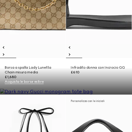
Borsa a spalla Lady Lunetta
Infradito donna con Incrocio GG
Chain misura media
£610
£1,680
Acquista le borse estive
Personalizza con le iniziali