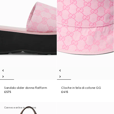
Sandalo slider donna flatform
Cloche in tela di cotone GG
£575
£415
Cannes e online in esclusiva