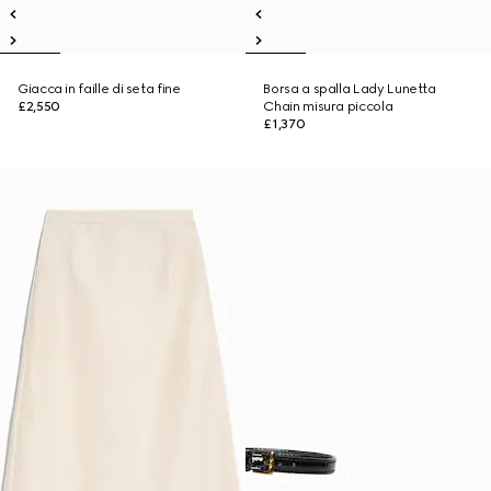
Giacca in faille di seta fine
Borsa a spalla Lady Lunetta
£2,550
Chain misura piccola
£1,370