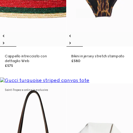
Cappello intrecciato con
Bikini in jersey stretch stampato
dettaglio Web
£580
£575
Saint-Tropez e online in esclusiva