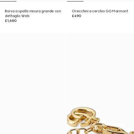
Borsa a spalla misura grande con
Orecchini a cerchio GG Marmont
dettaglio Web
£490
£1,680