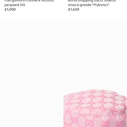
Mini gonna in cotone e viscosa
Borsa shopping Gucci Tribeca
jacquard GG
misura grande "Mykonos"
£1,050
£1,420