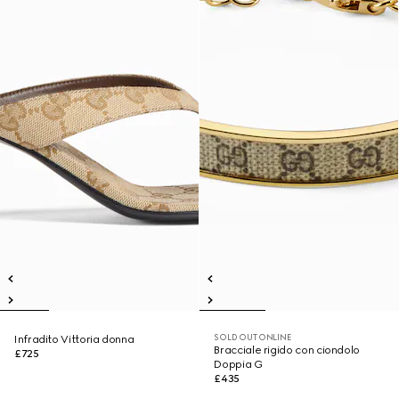
SOLD OUT ONLINE
Infradito Vittoria donna
Bracciale rigido con ciondolo
£725
Doppia G
£435