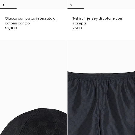
Giacca compatta in tessuto di
T-shirt in jersey di cotone con
cotone con zip
stampa
£2,300
£500