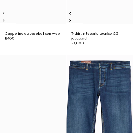
Cappellino da baseball con Web
T-shirt in tessuto tecnico GG
£400
jacquard
£1,000