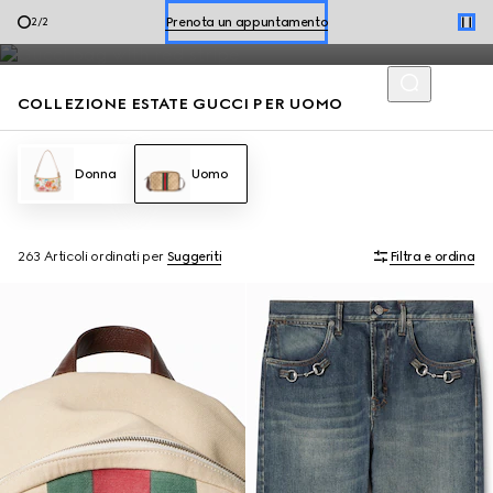
Mocassini e borse estive da uomo, arricchiti dai codici della
Prenota un appuntamento
2
/
2
Maison, si distinguono per uno stile disinvolto per la stagione.
Acquista le scarpe estive
COLLEZIONE ESTATE GUCCI PER UOMO
Donna
Uomo
263 Articoli
ordinati per
Suggeriti
Filtra e ordina