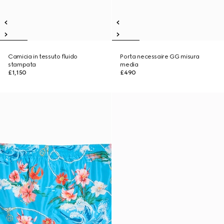
Camicia in tessuto fluido
Porta necessaire GG misura
stampata
media
£1,150
£490