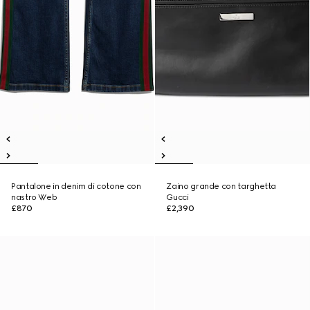
Pantalone in denim di cotone con
Zaino grande con targhetta
nastro Web
Gucci
£870
£2,390