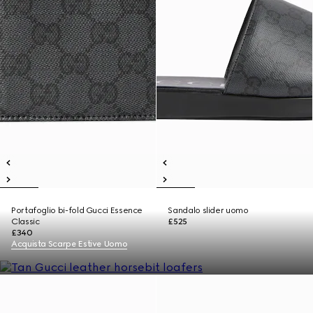
Portafoglio bi-fold Gucci Essence
Sandalo slider uomo
Classic
£525
£340
Acquista Scarpe Estive Uomo