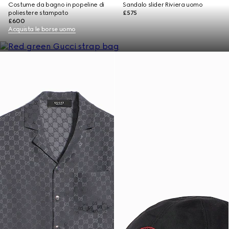
Costume da bagno in popeline di
Sandalo slider Riviera uomo
poliestere stampato
£575
£600
Acquista le borse uomo