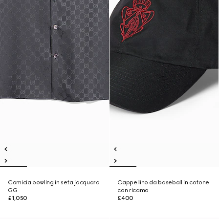
Camicia bowling in seta jacquard
Cappellino da baseball in cotone
GG
con ricamo
£1,050
£400