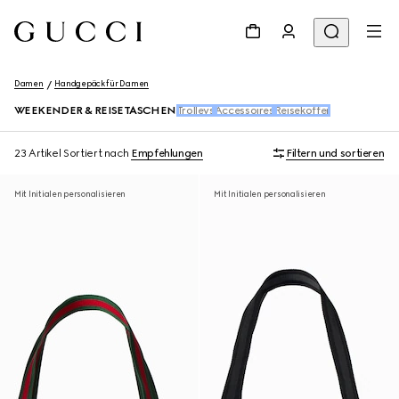
Damen
Handgepäck für Damen
WEEKENDER & REISETASCHEN
Trolleys
Accessoires
Reisekoffer
23 Artikel
Sortiert nach
Empfehlungen
Filtern und sortieren
Mit Initialen personalisieren
Mit Initialen personalisieren