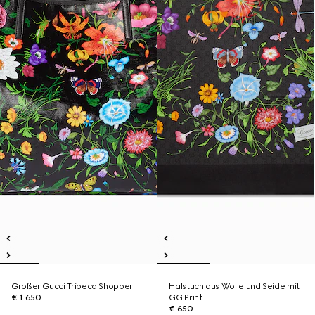
Großer Gucci Tribeca Shopper
Halstuch aus Wolle und Seide mit
€ 1.650
GG Print
€ 650