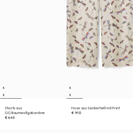
Shorts aus
Hose aus Seidentwill mit Print
GG Baumwollgabardine
€ 910
€ 645