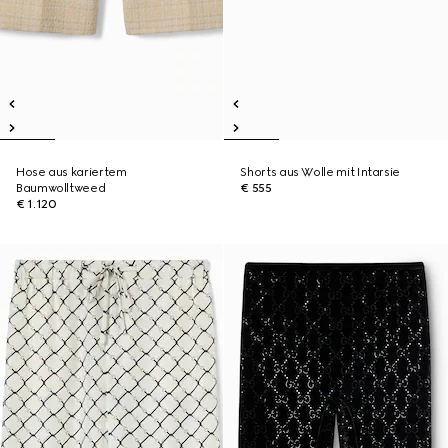
Hose aus kariertem
Shorts aus Wolle mit Intarsie
Baumwolltweed
€ 555
€ 1.120