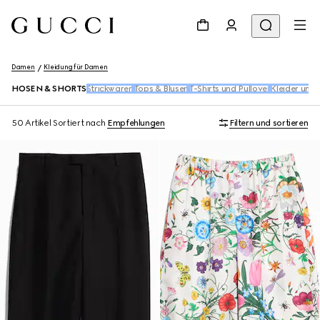
Damen
Kleidung für Damen
HOSEN & SHORTS
Strickwaren
Tops & Blusen​
T-Shirts und Pullover
Kleider und 
50 Artikel
Sortiert nach
Empfehlungen
Filtern und sortieren