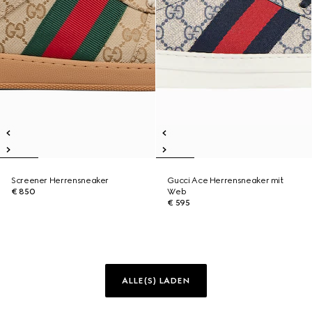
Screener Herrensneaker
Gucci Ace Herrensneaker mit
€ 850
Web
€ 595
ALLE(S) LADEN