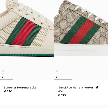
Screener Herrensneaker
Gucci Ace Herrensneaker mit
€ 850
Web
€ 595