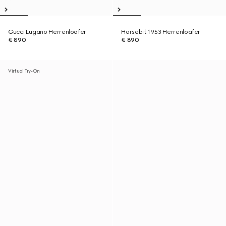
Gucci Lugano Herrenloafer
Horsebit 1953 Herrenloafer
€ 890
€ 890
Virtual Try-On