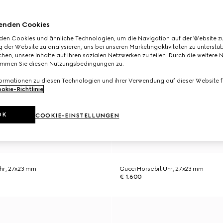
enden Cookies
den Cookies und ähnliche Technologien, um die Navigation auf der Website zu
 der Website zu analysieren, uns bei unseren Marketingaktivitäten zu unterstü
hen, unsere Inhalte auf Ihren sozialen Netzwerken zu teilen. Durch die weitere 
immen Sie diesen Nutzungsbedingungen zu.
formationen zu diesen Technologien und ihrer Verwendung auf dieser Website fi
okie-Richtlinie
.
OK
COOKIE-EINSTELLUNGEN
Uhr, 27x23 mm
Gucci Horsebit Uhr, 27x23 mm
€ 1.600