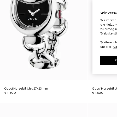
Wir verw
Wir verwen
die Nutzung
zu ermöglic
Website st
Weitere In
unserer
Co
Gucci Horsebit Uhr, 27x23 mm
Gucci Horsebit 
€ 1.600
€ 1.500