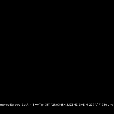
mmerce Europe S.p.A. - IT VAT nr 05142860484. LIZENZ SIAE N. 2294/I/1936 und