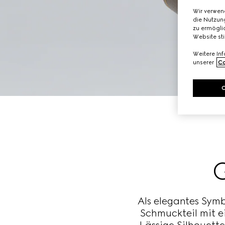
Wir verwen
die Nutzung
zu ermöglic
Website st
Weitere In
unserer
Co
Als elegantes Symb
Schmuckteil mit e