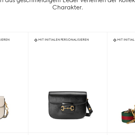
en aus geschmeidigem Leder verleihen der Kollek
Charakter.
SIEREN
MIT INITIALEN PERSONALISIEREN
MIT INITIA