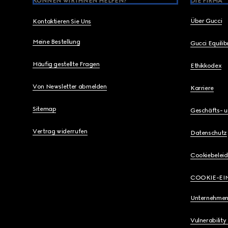
KÖNNEN WIR IHNEN HELFEN?
DIE FIRMA
Über Gucci
Kontaktieren Sie Uns
Meine Bestellung
Gucci Equili
Häufig gestellte Fragen
Ethikkodex
Von Newsletter abmelden
Karriere
Sitemap
Geschäfts- 
Vertrag widerrufen
Datenschutz
Cookiebeleid
COOKIE-EI
Unternehmen
Vulnerability