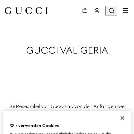
GUCCI VALIGERIA
Die Reiseartikel von Gucci sind von den Anfängen des 
Hauses als Atelier für Gepäckstücke inspiriert und 
erweisen sich in dieser Saison als ideale Begleiter für 
Wir verwenden Cookies
Reisen voller Freude und Leichtigkeit.
Wir verwenden Cookies und ähnliche Technologien, um die