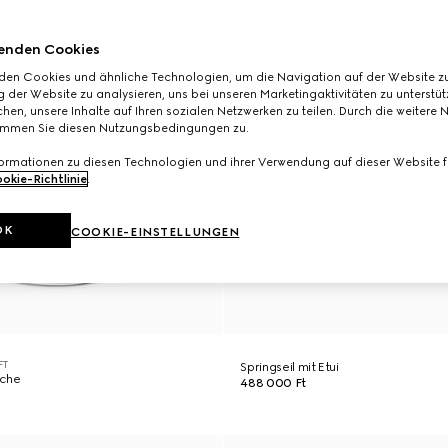
enden Cookies
den Cookies und ähnliche Technologien, um die Navigation auf der Website zu
 der Website zu analysieren, uns bei unseren Marketingaktivitäten zu unterstü
hen, unsere Inhalte auf Ihren sozialen Netzwerken zu teilen. Durch die weitere 
immen Sie diesen Nutzungsbedingungen zu.
formationen zu diesen Technologien und ihrer Verwendung auf dieser Website fi
okie-Richtlinie
.
OK
COOKIE-EINSTELLUNGEN
FT
Springseil mit Etui
sche
488 000 Ft