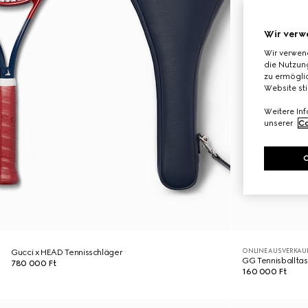
Wir verw
Wir verwen
die Nutzung
zu ermöglic
Website st
Weitere In
unserer
Co
ONLINE AUSVERKAU
Gucci x HEAD Tennisschläger
GG Tennisballta
780 000 Ft
160 000 Ft