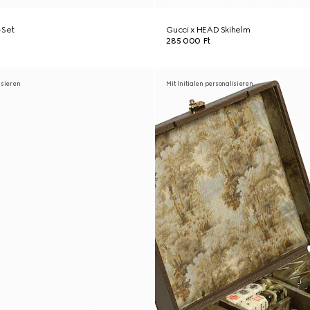
-Set
Gucci x HEAD Skihelm
285 000 Ft
isieren
Mit Initialen personalisieren