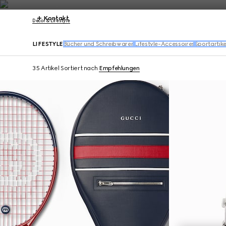
Kontakt
Décor & Lifestyle
LIFESTYLE
Bücher und Schreibwaren
Lifestyle-Accessoires
Sportartike
35 Artikel
Sortiert nach
Empfehlungen