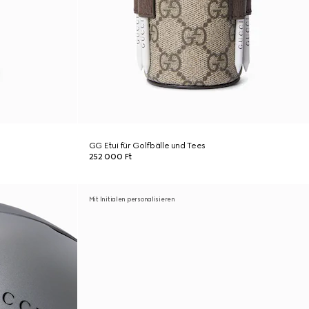
GG Etui für Golfbälle und Tees
252 000 Ft
Mit Initialen personalisieren