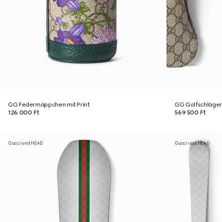
GG Federmäppchen mit Print
GG Golfschläger
126 000 Ft
569 500 Ft
Gucci und HEAD
Gucci und HEAD