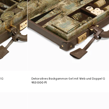
l G
Dekoratives Backgammon-Set mit Web und Doppel G
953 000 Ft