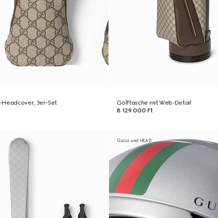
-Headcover, 3er-Set
Golftasche mit Web-Detail
8 129 000 Ft
Gucci und HEAD