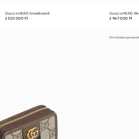
Gucci x HEAD Snowboard
Gucci x HEAD Ski
2 520 000 Ft
2 967 000 Ft
Mit Initialen personal