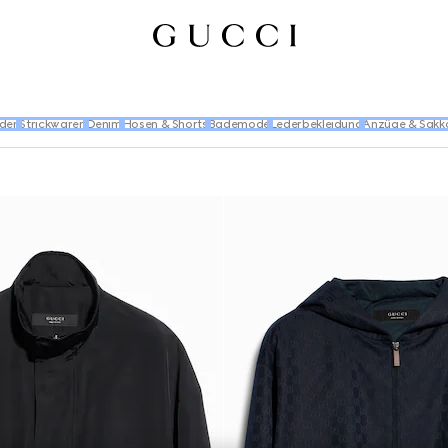
den
Strickwaren
Denim
Hosen & Shorts
Bademode
Lederbekleidung
Anzüge & Sakk