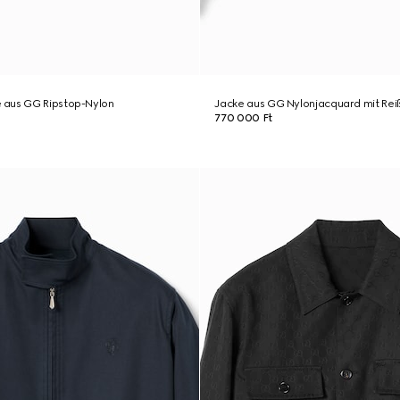
aus GG Ripstop-Nylon
Jacke aus GG Nylonjacquard mit Rei
770 000 Ft