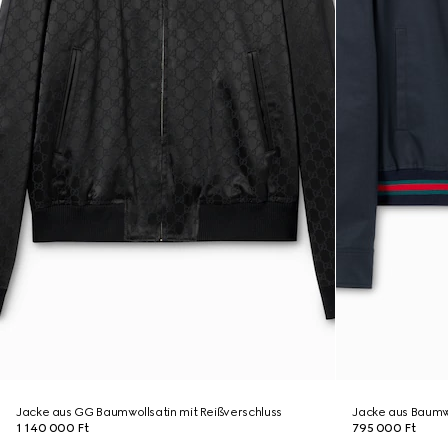
Jacke aus GG Baumwollsatin mit Reißverschluss
Jacke aus Baumwo
1 140 000 Ft
795 000 Ft