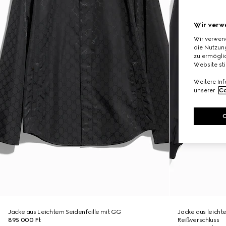
Wir verw
Wir verwen
die Nutzung
zu ermöglic
Website st
Weitere In
unserer
Co
Jacke aus Leichtem Seidenfaille mit GG
Jacke aus leicht
895 000 Ft
Reißverschluss