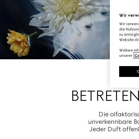
Wir verw
Wir verwen
die Nutzung
zu ermöglic
Website st
Weitere In
unserer
Co
BETRETEN
Die olfaktoris
unverkennbare Bo
Jeder Duft offenb