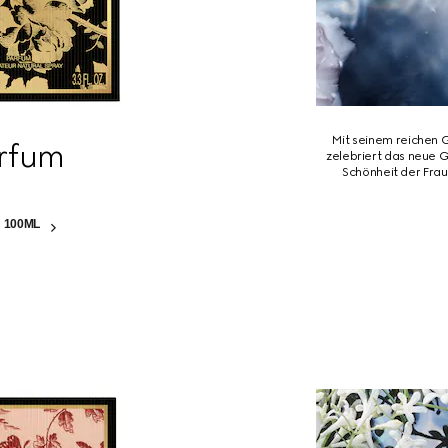
Mit seinem reichen 
rfum
zelebriert das neue G
Schönheit der Frau
 100ML