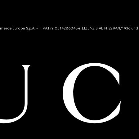
mmerce Europe S.p.A. - IT VAT nr 05142860484. LIZENZ SIAE N. 2294/I/1936 und