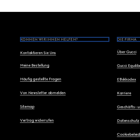
Footer
KÖNNEN WIR IHNEN HELFEN?
DIE FIRMA
Über Gucci
Kontaktieren Sie Uns
Meine Bestellung
Gucci Equili
Häufig gestellte Fragen
Ethikkodex
Von Newsletter abmelden
Karriere
Sitemap
Geschäfts- 
Vertrag widerrufen
Datenschutz
Cookiebeleid