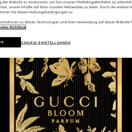
 der Website zu analysieren, uns bei unseren Marketingaktivitäten zu unterstü
hen, unsere Inhalte auf Ihren sozialen Netzwerken zu teilen. Durch die weitere 
immen Sie diesen Nutzungsbedingungen zu.
formationen zu diesen Technologien und ihrer Verwendung auf dieser Website fi
okie-Richtlinie
.
OK
COOKIE-EINSTELLUNGEN