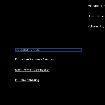
COOKIE-EI
Unternehmen
Vulnerability
GUCCI SERVICES
Entdecken Sie unsere Services
Einen Termein vereinbaren
In-Store Abholung