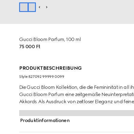
Gucci Bloom Parfum, 100 ml
75 000 Ft
PRODUKTBESCHREIBUNG
Style ‎827092 99999 0099
Die Gucci Bloom Kollektion, die die Femininität in all 
Gucci Bloom Parfum eine zeitgemäße Neuinterpretati
Akkords. Als Ausdruck von zeitloser Eleganz und feiner 
harmonische Komposition aus Jasmin, nachtblühend
eine neue, ambrierte Note von Perubalsam-Extrakt in 
Produktinformationen
Mischung aus cremig-süßen und würzig-holzigen Nu
Charakter und die strahlende Intensität des Duftes un