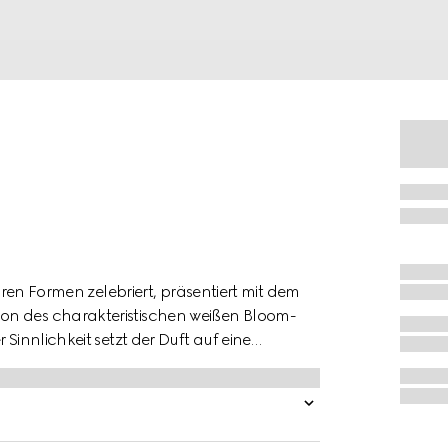
ihren Formen zelebriert, präsentiert mit dem
on des charakteristischen weißen Bloom-
Sinnlichkeit setzt der Duft auf eine
em Jasmin und Tuberose. Das Herz bildet
Verbindung mit Vanille, woraus sich eine
ancen ergibt, die den reichen Gourmand-
terstreichen.