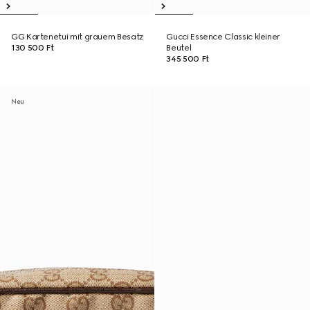
GG Kartenetui mit grauem Besatz
Gucci Essence Classic kleiner
130 500 Ft
Beutel
345 500 Ft
Neu