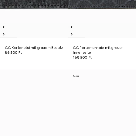
GG Kartenetui mit grauem Besatz
GG Portemonnaie mit grauer
86 500 Ft
Innenseite
168 500 Ft
Neu