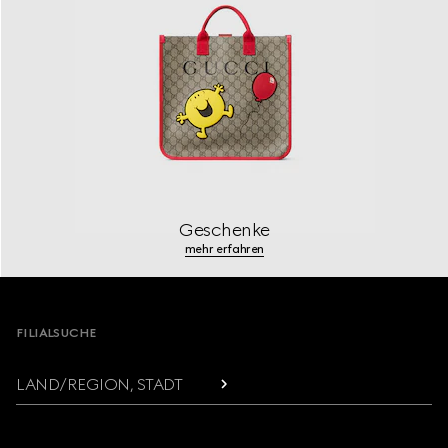
Geschenke
mehr erfahren
Footer
FILIALSUCHE
LAND/REGION, STADT