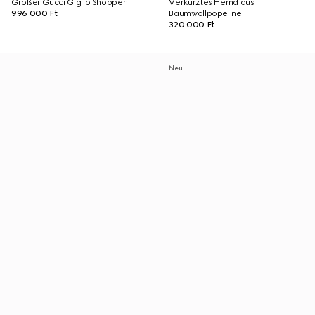
Großer Gucci Giglio Shopper
Verkürztes Hemd aus
996 000 Ft
Baumwollpopeline
320 000 Ft
Neu