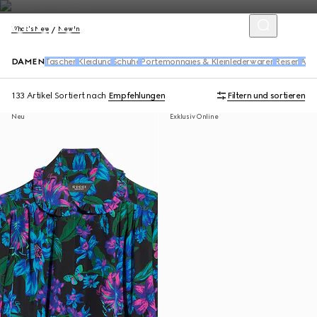
What's New
New In
DAMEN
Taschen
Kleidung
Schuhe
Portemonnaies & Kleinlederwaren
Reisen
Acc
133 Artikel
Sortiert nach
Empfehlungen
Filtern und sortieren
Neu
Exklusiv Online