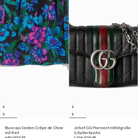
Bluse aus Seiden-Crêpe de Chine
Jetset GG Marmont mittelgroße
mit Print
Schultertasche
650 000 Ft
1 016 500 Ft