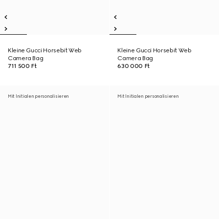
Kleine Gucci Horsebit Web
Kleine Gucci Horsebit Web
Camera Bag
Camera Bag
711 500 Ft
630 000 Ft
Mit Initialen personalisieren
Mit Initialen personalisieren