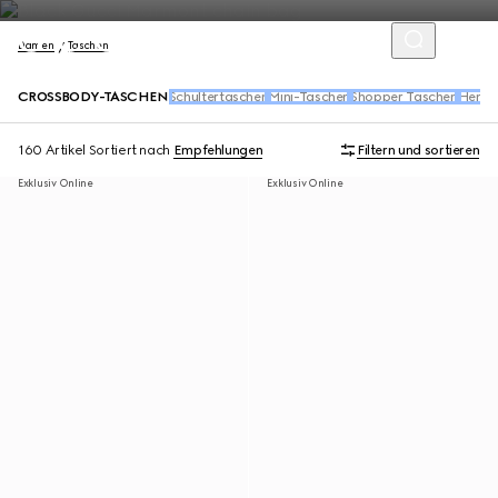
Damen
Taschen
CROSSBODY-TASCHEN
Schultertaschen
Mini-Taschen
Shopper Taschen
Henke
160 Artikel
Sortiert nach
Empfehlungen
Filtern und sortieren
Exklusiv Online
Exklusiv Online