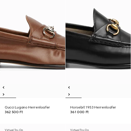
Gucci Lugano Herrenloafer
Horsebit 1953 Herrenloafer
362 500 Ft
361 000 Ft
Virtual Try-On
Virtual Try-On