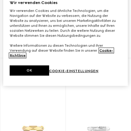
Wir verwenden Cookies
Wir verwenden Cookies und ähnliche Technologien, um die
Navigation auf der Website zu verbessern, die Nutzung der
Website zu analysieren, uns bei unseren Marketingaktivitäten zu
unterstützen und Ihnen zu ermöglichen, unsere Inhalte auf Ihren
GUCCI LINK TO LOVE RING
GUCCI LINK TO LOVE RING
sozialen Netzwerken zu teilen. Durch die weitere Nutzung dieser
SPIEGEL-FINISH 18K GOLD
NIETEN 18K GOLD
Website stimmen Sie diesen Nutzungsbedingungen zu.
Weitere Informationen zu diesen Technologien und ihrer
Verwendung auf dieser Website finden Sie in unserer
Cookie-
FT 444.500
FT 685.000
Richtlinie
.
OK
COOKIE-EINSTELLUNGEN