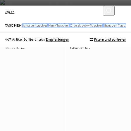
Damen
TASCHEN
Schultertaschen
Mini-Taschen
Crossbody-Taschen
Shopper Tasche
467 Artikel
Sortiert nach
Empfehlungen
Filtern und sortieren
Exklusiv Online
Exklusiv Online