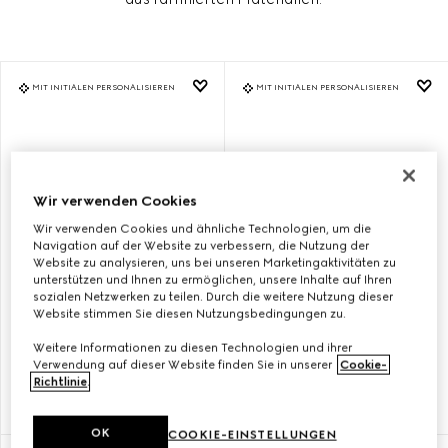
MIT INITIALEN PERSONALISIEREN
MIT INITIALEN PERSONALISIEREN
Wir verwenden Cookies
Wir verwenden Cookies und ähnliche Technologien, um die
Navigation auf der Website zu verbessern, die Nutzung der
Website zu analysieren, uns bei unseren Marketingaktivitäten zu
unterstützen und Ihnen zu ermöglichen, unsere Inhalte auf Ihren
sozialen Netzwerken zu teilen. Durch die weitere Nutzung dieser
Website stimmen Sie diesen Nutzungsbedingungen zu.
MITTELGROSSER G
MITTELGROSSER G
Weitere Informationen zu diesen Technologien und ihrer
UCCI DIANA SHOPPER
UCCI DIANA SHOPPER
Verwendung auf dieser Website finden Sie in unserer
Cookie-
Richtlinie
.
FT 1.445.500
FT 1.445.500
OK
COOKIE-EINSTELLUNGEN