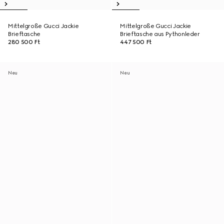
Mittelgroße Gucci Jackie
Mittelgroße Gucci Jackie
Brieftasche
Brieftasche aus Pythonleder
280 500 Ft
447 500 Ft
Neu
Neu