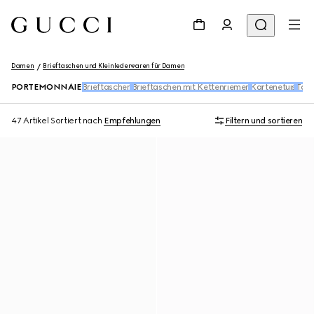
Damen
Brieftaschen und Kleinlederwaren für Damen
PORTEMONNAIE
Brieftaschen
Brieftaschen mit Kettenriemen
Kartenetuis
Tasc
47 Artikel
Sortiert nach
Empfehlungen
Filtern und sortieren