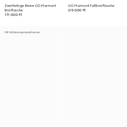
Zweifarbige kleine GG Marmont
GG Marmont Faltbrieftasche
Brieftasche
215 000 Ft
171 000 Ft
Mit Initialen personalisieren