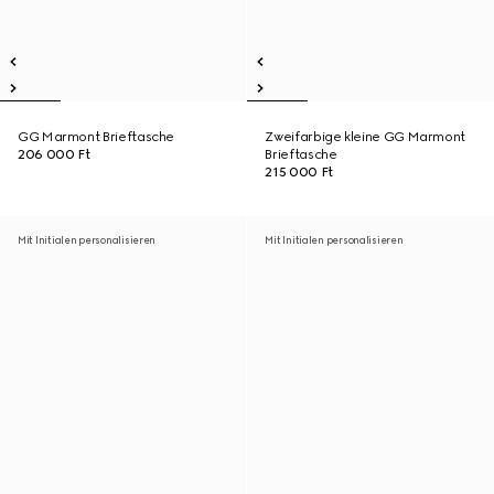
GG Marmont Brieftasche
Zweifarbige kleine GG Marmont
206 000 Ft
Brieftasche
215 000 Ft
Mit Initialen personalisieren
Mit Initialen personalisieren