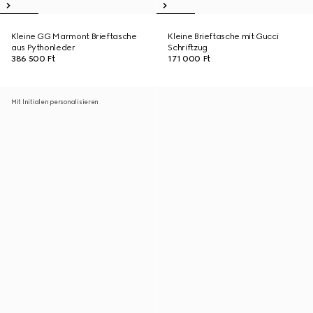
Kleine GG Marmont Brieftasche
Kleine Brieftasche mit Gucci
aus Pythonleder
Schriftzug
386 500 Ft
171 000 Ft
Mit Initialen personalisieren