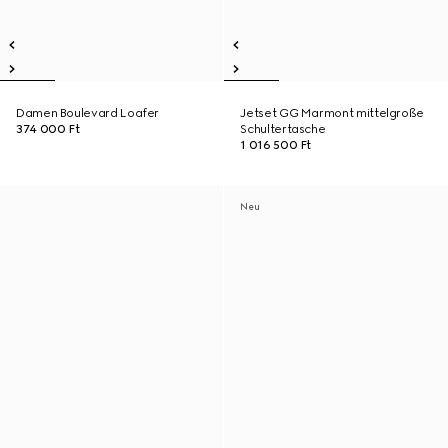
Damen Boulevard Loafer
Jetset GG Marmont mittelgroße
374 000 Ft
Schultertasche
1 016 500 Ft
Neu