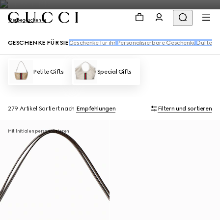
Werbegeschenke
GESCHENKE FÜR SIE
Geschenke für ihn
Personalisierbare Geschenke
Düfte u
Petite Gifts
Special Gifts
279 Artikel
Sortiert nach
Empfehlungen
Filtern und sortieren
Mit Initialen personalisieren