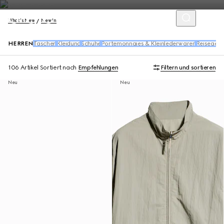
What's New
New In
HERREN
Taschen
Kleidung
Schuhe
Portemonnaies & Kleinlederwaren
Reisegep
106 Artikel
Sortiert nach
Empfehlungen
Filtern und sortieren
Neu
Neu