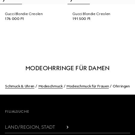
Gucci Blondie Creolen
Gucci Blondie Creolen
176 000 Ft
191 500 Ft
MODEOHRRINGE FÜR DAMEN
Schmuck & Uhren
Modeschmuck
Modeschmuck für Frauen
Ohrringen
Footer
FILIALSUCHE
LAND/REGION, STADT